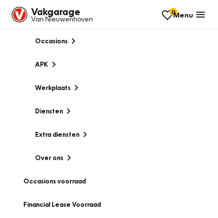
Vakgarage
0
Menu
Van Nieuwenhoven
Occasions
APK
Werkplaats
Diensten
Extra diensten
Over ons
Occasions voorraad
Financial Lease Voorraad