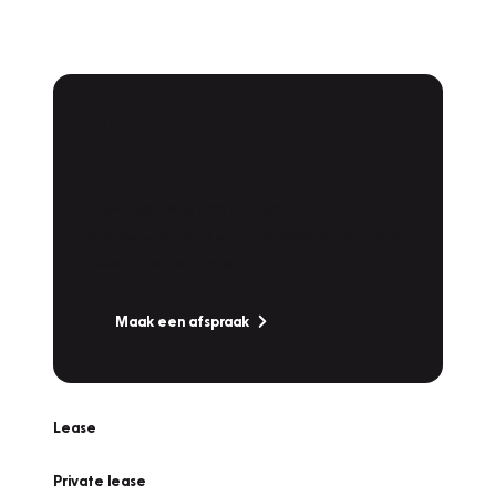
Plan een
Werkplaatsafspraak
Is uw auto toe aan Onderhoud,
Bandenwissel of een Vakantiecheck? Plan
online een afspraak!
Maak een afspraak
Lease
Private lease