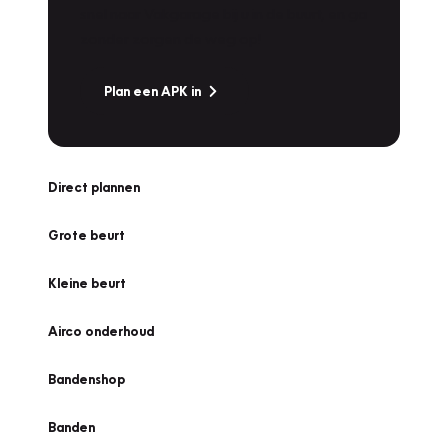
snel naar Vakgarage bij u in de buurt, en ga
zonder zorgen de weg op!
Plan een APK in
Direct plannen
Grote beurt
Kleine beurt
Airco onderhoud
Bandenshop
Banden