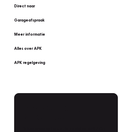
Direct naar
Garageafspraak
Meer informatie
Alles over APK
APK regelgeving
APK Keuring bij
Vakgarage!
Is het weer tijd voor de jaarlijkse APK? Ga