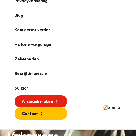
Privacyverklaring
Blog
Kom gerust verder
Historie vakgarage
Zekerheden
Bedrijfsimpressie
50 jaar
Afspraak maken
8.9/10
Contact
Vakgarage
Homepage