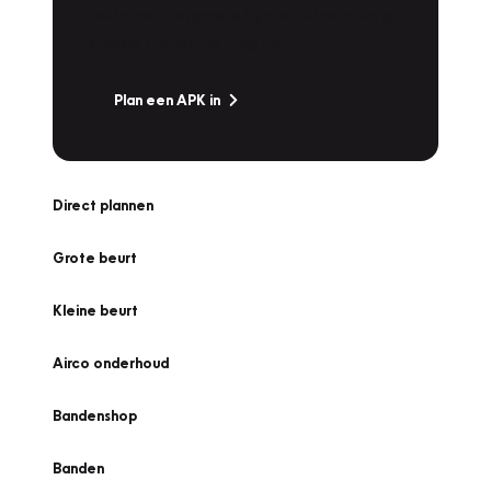
snel naar Vakgarage bij u in de buurt, en ga
zonder zorgen de weg op!
Plan een APK in
Direct plannen
Grote beurt
Kleine beurt
Airco onderhoud
Bandenshop
Banden