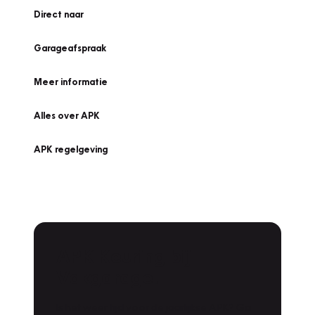
Direct naar
Garageafspraak
Meer informatie
Alles over APK
APK regelgeving
APK Keuring bij
Vakgarage!
Is het weer tijd voor de jaarlijkse APK? Ga