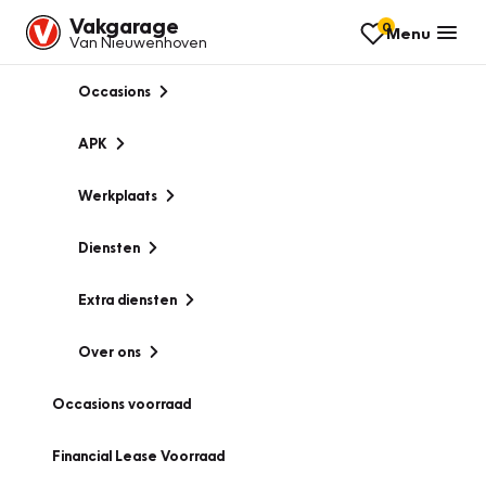
Vakgarage
0
Menu
Van Nieuwenhoven
Occasions
APK
Werkplaats
Diensten
Extra diensten
Over ons
Occasions voorraad
Financial Lease Voorraad