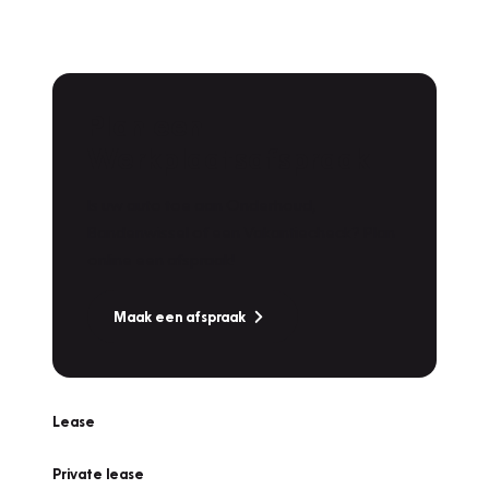
Plan een
Werkplaatsafspraak
Is uw auto toe aan Onderhoud,
Bandenwissel of een Vakantiecheck? Plan
online een afspraak!
Maak een afspraak
Lease
Private lease