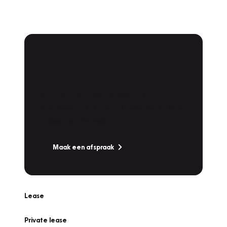
Plan een
Werkplaatsafspraak
Is uw auto toe aan Onderhoud,
Bandenwissel of een Vakantiecheck? Plan
online een afspraak!
Maak een afspraak
Lease
Private lease