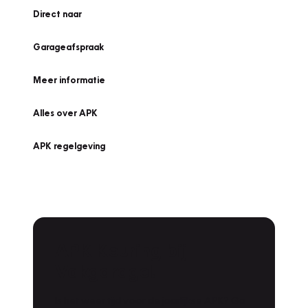
Direct naar
Garageafspraak
Meer informatie
Alles over APK
APK regelgeving
APK Keuring bij
Vakgarage!
Is het weer tijd voor de jaarlijkse APK? Ga