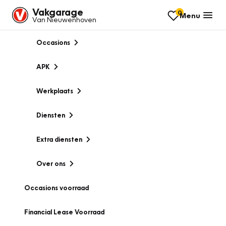
Vakgarage
0
Menu
Van Nieuwenhoven
Occasions
APK
Werkplaats
Diensten
Extra diensten
Over ons
Occasions voorraad
Financial Lease Voorraad