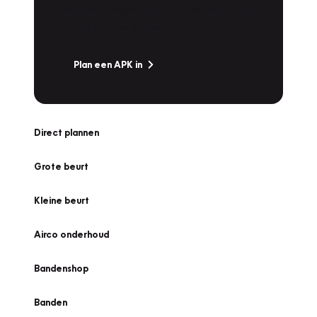
snel naar Vakgarage bij u in de buurt, en ga
zonder zorgen de weg op!
Plan een APK in
Direct plannen
Grote beurt
Kleine beurt
Airco onderhoud
Bandenshop
Banden