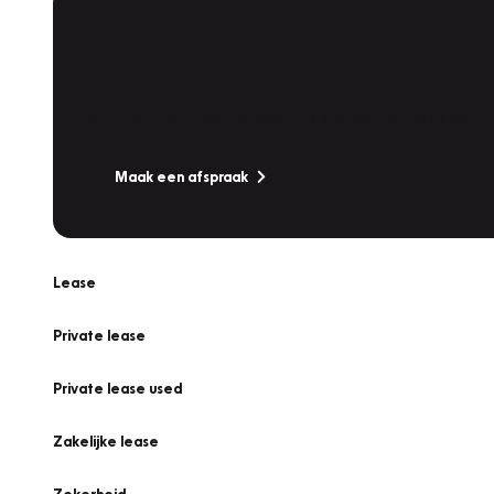
Plan een
Werkplaatsafspraak
Is uw auto toe aan Onderhoud, Bandenwissel of een Va
Maak een afspraak
Lease
Private lease
Private lease used
Zakelijke lease