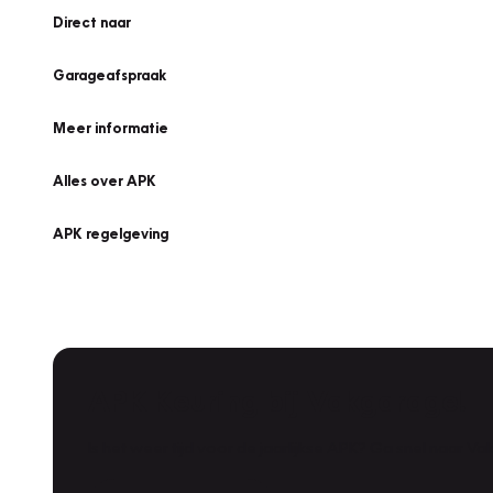
Direct naar
Garageafspraak
Meer informatie
Alles over APK
APK regelgeving
APK Keuring bij Vakgarage!
Is het weer tijd voor de jaarlijkse APK? Ga snel naar V