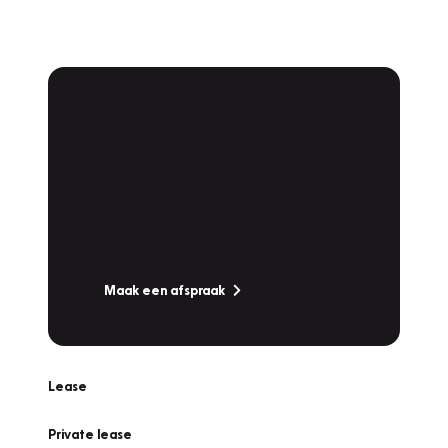
Plan een
Werkplaatsafspraak
Is uw auto toe aan Onderhoud,
Bandenwissel of een Vakantiecheck? Plan
online een afspraak!
Maak een afspraak
Lease
Private lease