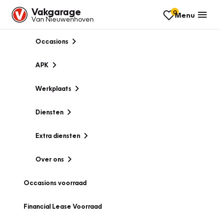
Vakgarage
0
Menu
Van Nieuwenhoven
Occasions
APK
Werkplaats
Diensten
Extra diensten
Over ons
Occasions voorraad
Financial Lease Voorraad