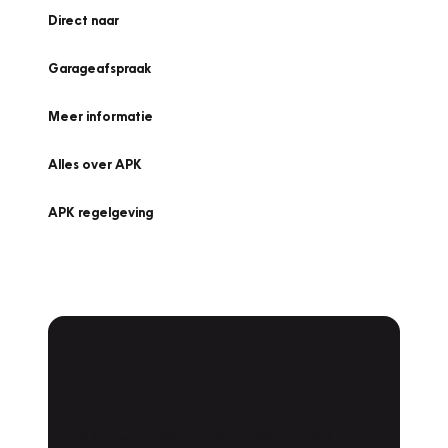
Direct naar
Garageafspraak
Meer informatie
Alles over APK
APK regelgeving
APK Keuring bij
Vakgarage!
Is het weer tijd voor de jaarlijkse APK? Ga