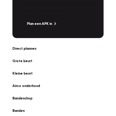
snel naar Vakgarage bij u in de buurt, en ga
zonder zorgen de weg op!
Plan een APK in
Direct plannen
Grote beurt
Kleine beurt
Airco onderhoud
Bandenshop
Banden