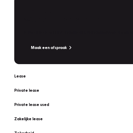
Plan een
Werkplaatsafspraak
Is uw auto toe aan Onderhoud, Bandenwissel of een Va
Maak een afspraak
Lease
Private lease
Private lease used
Zakelijke lease