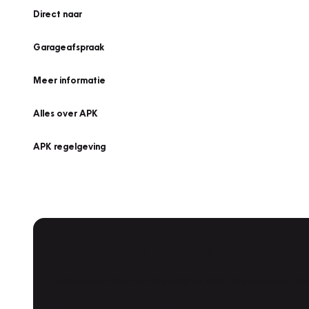
Direct naar
Garageafspraak
Meer informatie
Alles over APK
APK regelgeving
APK Keuring bij Vakgarage!
Is het weer tijd voor de jaarlijkse APK? Ga snel naar V