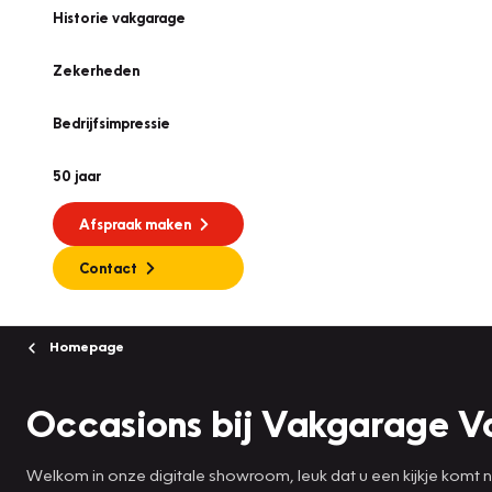
Historie vakgarage
Zekerheden
Bedrijfsimpressie
50 jaar
Afspraak maken
Contact
Homepage
Occasions bij Vakgarage 
Welkom in onze digitale showroom, leuk dat u een kijkje komt