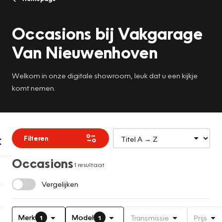
Occasions bij Vakgarage
Van Nieuwenhoven
Welkom in onze digitale showroom, leuk dat u een kijkje
komt nemen.
Filteren
Occasions
1 resultaat
Vergelijken
Merk
Model
Transmissie
Prijs
1
1