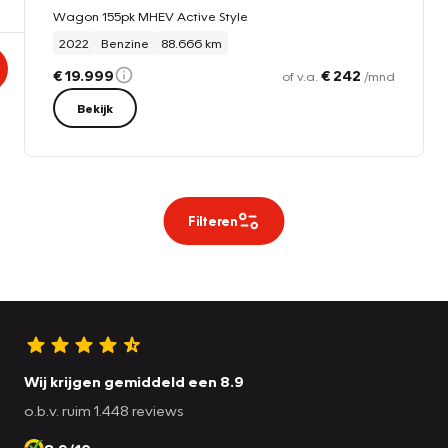
Wagon 155pk MHEV Active Style
2022
Benzine
88.666 km
€ 19.999
€ 242
of v.a.
/mnd
Bekijk
Filteren
Wij krijgen gemiddeld een 8.9
o.b.v. ruim 1.448 reviews