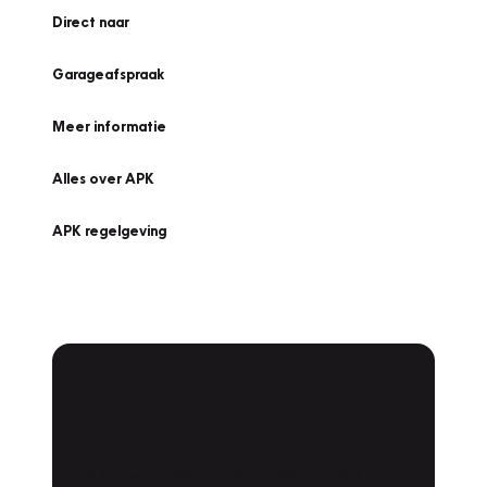
Direct naar
Garageafspraak
Meer informatie
Alles over APK
APK regelgeving
APK Keuring bij
Vakgarage!
Is het weer tijd voor de jaarlijkse APK? Ga