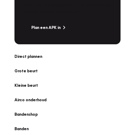
snel naar Vakgarage bij u in de buurt, en ga
zonder zorgen de weg op!
Plan een APK in
Direct plannen
Grote beurt
Kleine beurt
Airco onderhoud
Bandenshop
Banden