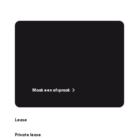
Plan een
Werkplaatsafspraak
Is uw auto toe aan Onderhoud,
Bandenwissel of een Vakantiecheck? Plan
online een afspraak!
Maak een afspraak
Lease
Private lease