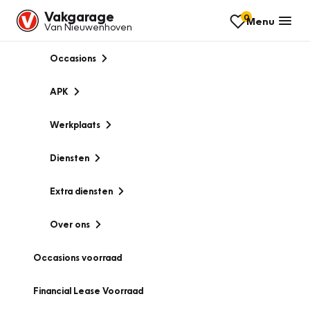
Vakgarage
0
Menu
Van Nieuwenhoven
Occasions
APK
Werkplaats
Diensten
Extra diensten
Over ons
Occasions voorraad
Financial Lease Voorraad