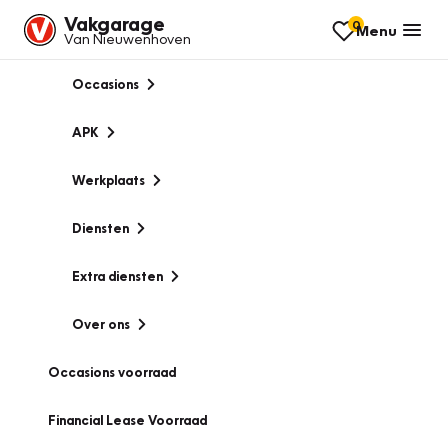
Vakgarage
0
Menu
Van Nieuwenhoven
Occasions
APK
Werkplaats
Diensten
Extra diensten
Over ons
Occasions voorraad
Financial Lease Voorraad