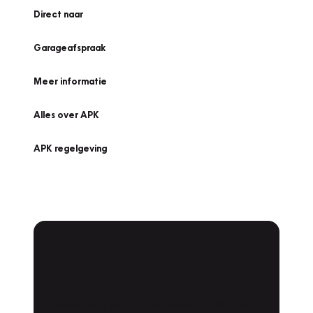
Direct naar
Garageafspraak
Meer informatie
Alles over APK
APK regelgeving
APK Keuring bij
Vakgarage!
Is het weer tijd voor de jaarlijkse APK? Ga