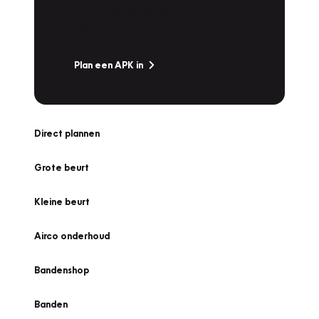
snel naar Vakgarage bij u in de buurt, en ga
zonder zorgen de weg op!
Plan een APK in
Direct plannen
Grote beurt
Kleine beurt
Airco onderhoud
Bandenshop
Banden