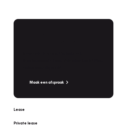
Plan een
Werkplaatsafspraak
Is uw auto toe aan Onderhoud,
Bandenwissel of een Vakantiecheck? Plan
online een afspraak!
Maak een afspraak
Lease
Private lease