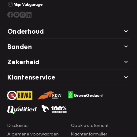
Mijn Vakgarage
gereageerd!
Onze advertenties zijn met grote zorg samengesteld, op
eventuele fouten of prijswijzigingen kunnen geen rechten
Onderhoud
worden ontleend.
Banden
Zekerheid
Klantenservice
GroenGedaan!
Disclaimer
Cookie statement
Algemene voorwaarden
Klachtenformulier