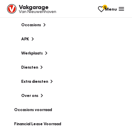
Vakgarage
0
Menu
Van Nieuwenhoven
Occasions
APK
Werkplaats
Diensten
Extra diensten
Over ons
Occasions voorraad
Financial Lease Voorraad