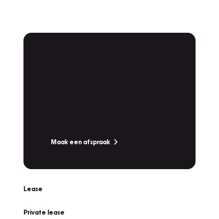
Plan een
Werkplaatsafspraak
Is uw auto toe aan Onderhoud,
Bandenwissel of een Vakantiecheck? Plan
online een afspraak!
Maak een afspraak
Lease
Private lease