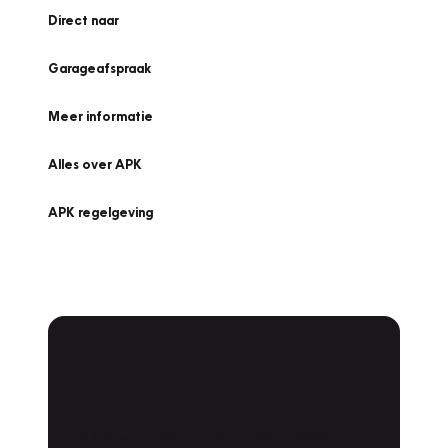
Direct naar
Garageafspraak
Meer informatie
Alles over APK
APK regelgeving
APK Keuring bij
Vakgarage!
Is het weer tijd voor de jaarlijkse APK? Ga