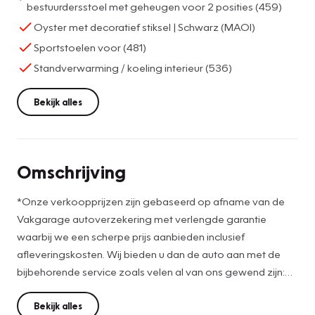
bestuurdersstoel met geheugen voor 2 posities (459)
Oyster met decoratief stiksel | Schwarz (MAOI)
Sportstoelen voor (481)
Standverwarming / koeling interieur (536)
Bekijk alles
Omschrijving
*Onze verkoopprijzen zijn gebaseerd op afname van de
Vakgarage autoverzekering met verlengde garantie
waarbij we een scherpe prijs aanbieden inclusief
afleveringskosten. Wij bieden u dan de auto aan met de
bijbehorende service zoals velen al van ons gewend zijn:
Afleverbeurt, APK, Poetsen in-/exterieur, €. 25,- brandstof
en minimaal 12 maanden garantie.
Bekijk alles