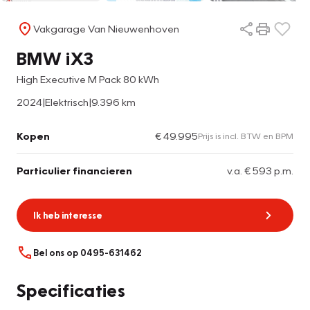
Vakgarage Van Nieuwenhoven
BMW iX3
High Executive M Pack 80 kWh
2024
|
Elektrisch
|
9.396 km
Kopen
€ 49.995
Prijs is incl. BTW en BPM
Particulier financieren
v.a. € 593 p.m.
Ik heb interesse
Bel ons op 0495-631462
Specificaties